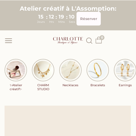
Skip to
Atelier créatif à L'Assomption:
content
15
12
19
10
:
:
:
Réserver
Jours
Hrs
Mins
Secs
0
✨Atelier
CHARM
Necklaces
Bracelets
Earrings
créatif✨
STUDIO