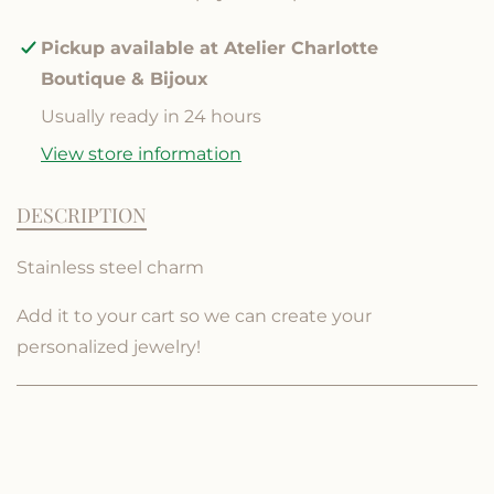
n
n
d
d
Pickup available at
Atelier Charlotte
s
s
Boutique & Bijoux
t
t
a
a
Usually ready in 24 hours
r
r
View store information
f
f
i
i
s
s
DESCRIPTION
h
h
c
c
Stainless steel charm
h
h
a
a
Add it to your cart so we can create your
r
r
m
m
personalized jewelry!