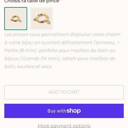
c
c
Choisis ta taille de pince
*
i
r
r
e
e
c
a
a
s
s
e
e
e
Les pinces vous permettent d’ajouter votre charm
q
q
u
u
à votre bijou en ouvrant délicatement l’anneau. ✨
a
a
Petite (8 mm) : parfaite pour maillots de bain ou
n
n
bijoux / Grande (14 mm) : idéale pour maillots de
t
t
i
i
bain, souliers et sacs
t
t
y
y
f
f
o
o
ADD TO CART
r
r
D
D
i
i
a
a
m
m
More payment options
o
o