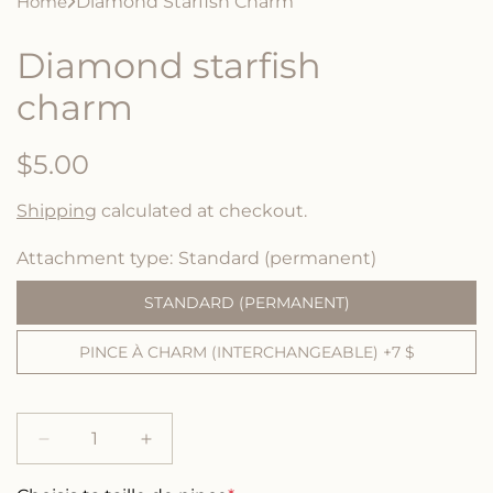
Home
Diamond Starfish Charm
Diamond starfish
charm
R
$5.00
e
Shipping
calculated at checkout.
g
Attachment type
Standard (permanent)
u
STANDARD (PERMANENT)
l
PINCE À CHARM (INTERCHANGEABLE) +7 $
a
r
p
D
I
e
n
r